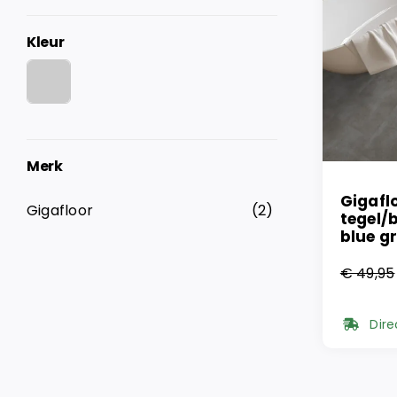
Kleur
Merk
Gigafl
Gigafloor
(2)
tegel/
blue g
€
49,95
Oorsp
Huidi
prijs
prijs
Dire
was:
is:
€ 49,
€ 29,