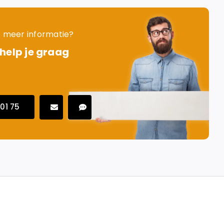
je meer informatie?
 help je graag
01 75