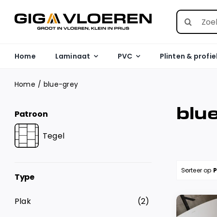
Skip
Search
to
for:
content
Home
Laminaat
PVC
Plinten & profie
Home
blue-grey
blu
Patroon
Tegel
Sorteer op
P
Type
Plak
(2)