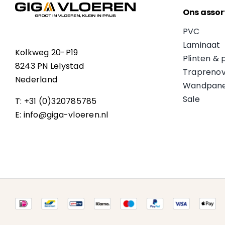
Ons assor
PVC
Laminaat
Kolkweg 20-P19
Plinten & 
8243 PN Lelystad
Traprenov
Nederland
Wandpane
Sale
T: +31 (0)320785785
E: info@giga-vloeren.nl