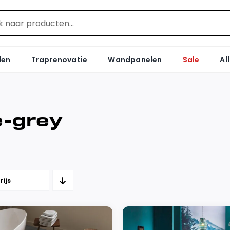
len
Traprenovatie
Wandpanelen
Sale
Al
e-grey
rijs