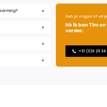
rwarming?
Heb je vragen of wil 
Hé ik ben Tim en
verder.
+31 (0)6 23 34 