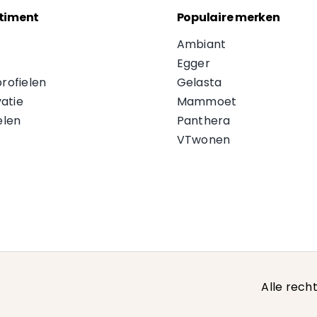
timent
Populaire merken
Ambiant
Egger
profielen
Gelasta
atie
Mammoet
len
Panthera
VTwonen
Alle rec