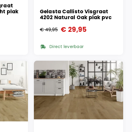
graat
ht plak
Gelasta Callisto Visgraat
4202 Natural Oak plak pvc
€
29,95
€
49,95
Oorspronkelijke
Huidige
prijs
prijs
Direct leverbaar
was:
is:
€ 49,95.
€ 29,95.