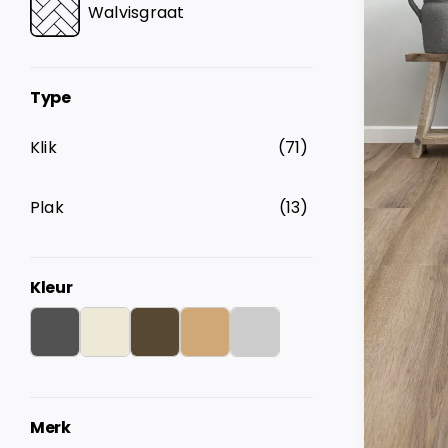
Walvisgraat
Type
Klik
(71)
Plak
(13)
Kleur
Merk