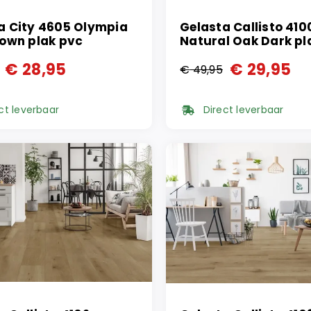
a City 4605 Olympia
Gelasta Callisto 410
rown plak pvc
Natural Oak Dark pl
€
28,95
€
29,95
€
49,95
ronkelijke
ge
Oorspronkelijke
Huidige
prijs
prijs
ct leverbaar
Direct leverbaar
was:
is:
95.
95.
€ 49,95.
€ 29,95.