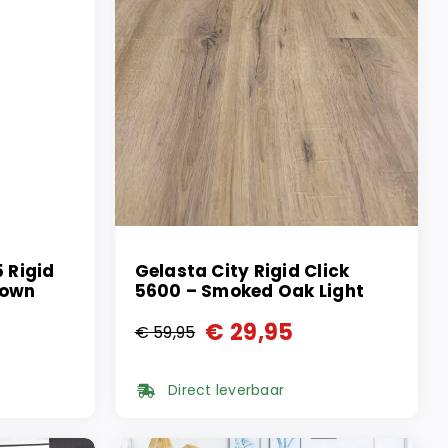
5 Rigid
Gelasta City Rigid Click
rown
5600 – Smoked Oak Light
€
29,95
€
59,95
Oorspronkelijke
Huidige
prijs
prijs
Direct leverbaar
was:
is:
€ 59,95.
€ 29,95.