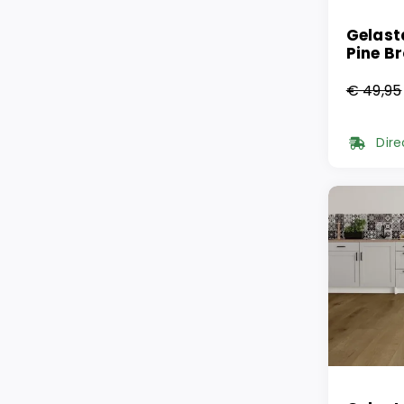
Gelast
Pine B
€
49,95
Oorsp
Huidi
prijs
prijs
Dire
was:
is:
€ 49,
€ 28,