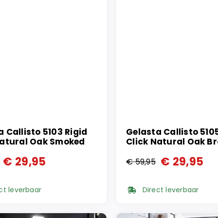
 Callisto 5103 Rigid
Gelasta Callisto 510
Natural Oak Smoked
Click Natural Oak B
€
29,95
€
29,95
€
59,95
ronkelijke
ge
Oorspronkelijke
Huidige
prijs
prijs
ct leverbaar
Direct leverbaar
was:
is:
95.
95.
€ 59,95.
€ 29,95.