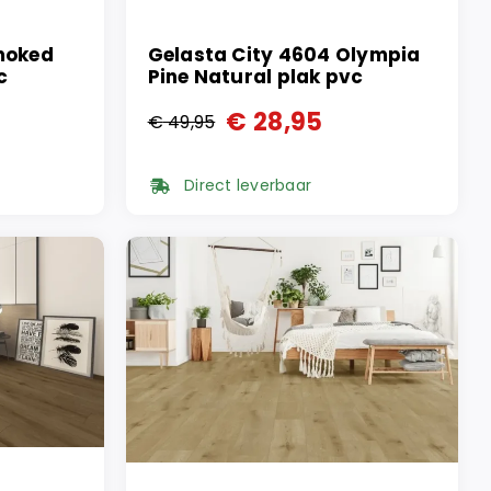
moked
Gelasta City 4604 Olympia
c
Pine Natural plak pvc
€
28,95
€
49,95
Oorspronkelijke
Huidige
prijs
prijs
Direct leverbaar
was:
is:
€ 49,95.
€ 28,95.