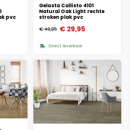
Gelasta Callisto 4101
0
Natural Oak Light rechte
ak pvc
stroken plak pvc
€
29,95
€
49,95
Oorspronkelijke
Huidige
prijs
prijs
Direct leverbaar
was:
is:
€ 49,95.
€ 29,95.