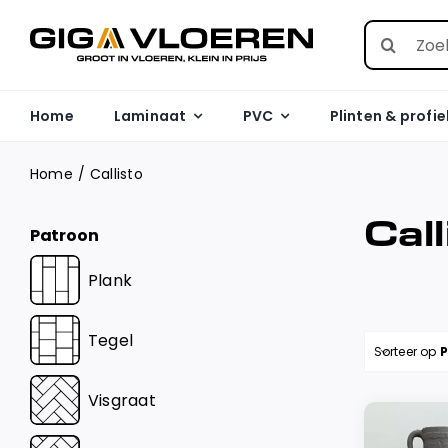
Skip
Search
to
for:
content
Home
Laminaat
PVC
Plinten & profie
Home
Callisto
Call
Patroon
Plank
Tegel
Sorteer op
P
Visgraat