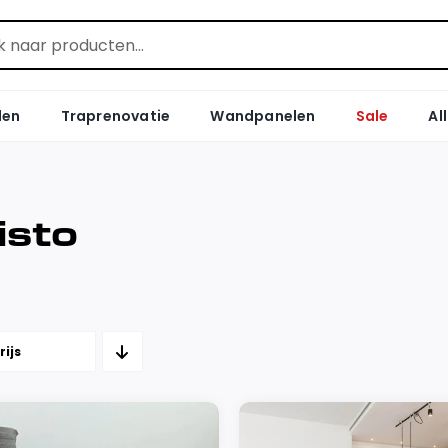
len
Traprenovatie
Wandpanelen
Sale
Al
isto
rijs