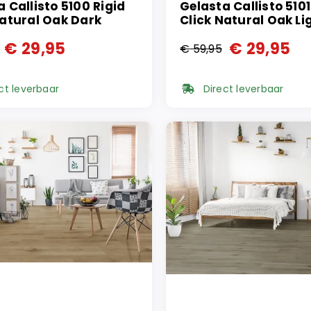
 Callisto 5100 Rigid
Gelasta Callisto 5101
Natural Oak Dark
Click Natural Oak Li
€
29,95
€
29,95
€
59,95
ronkelijke
ge
Oorspronkelijke
Huidige
prijs
prijs
ct leverbaar
Direct leverbaar
was:
is:
95.
95.
€ 59,95.
€ 29,95.