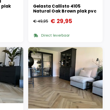
3
 plak
Gelasta Callisto 4105
Natural Oak Brown plak pvc
€
29,95
€
49,95
Oorspronkelijke
Huidige
prijs
prijs
Direct leverbaar
was:
is:
€ 49,95.
€ 29,95.