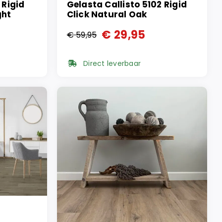
 Rigid
Gelasta Callisto 5102 Rigid
ght
Click Natural Oak
€
29,95
€
59,95
Oorspronkelijke
Huidige
prijs
prijs
Direct leverbaar
was:
is:
€ 59,95.
€ 29,95.