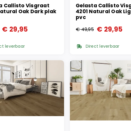
a Callisto Visgraat
Gelasta Callisto Vis
atural Oak Dark plak
4201 Natural Oak Lig
pvc
€
29,95
€
29,95
€
49,95
ronkelijke
ge
Oorspronkelijke
Huidige
prijs
prijs
ct leverbaar
Direct leverbaar
was:
is:
95.
95.
€ 49,95.
€ 29,95.