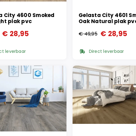
a City 4600 Smoked
Gelasta City 4601 S
ght plak pvc
Oak Natural plak pv
€
28,95
€
28,95
€
49,95
ronkelijke
ge
Oorspronkelijke
Huidige
prijs
prijs
ct leverbaar
Direct leverbaar
was:
is:
95.
95.
€ 49,95.
€ 28,95.