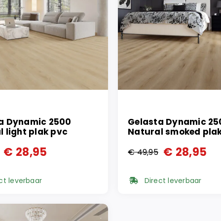
a Dynamic 2500
Gelasta Dynamic 25
 light plak pvc
Natural smoked pla
€
28,95
€
28,95
€
49,95
ronkelijke
ge
Oorspronkelijke
Huidige
prijs
prijs
ct leverbaar
Direct leverbaar
was:
is:
95.
95.
€ 49,95.
€ 28,95.