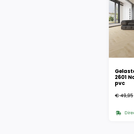
Gelast
2601 N
pvc
€
49,95
Oorsp
Huidi
prijs
prijs
Dire
was:
is:
€ 49,
€ 36,