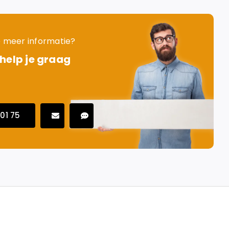
je meer informatie?
 help je graag
01 75