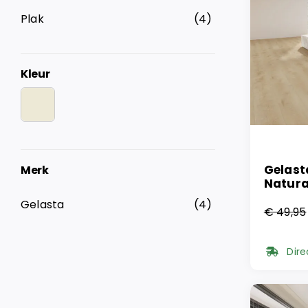
Plak
(4)
Kleur
Gelast
Merk
Natural
Gelasta
(4)
€
49,95
Oorsp
Huidi
prijs
prijs
Dire
was:
is:
€ 49,
€ 28,