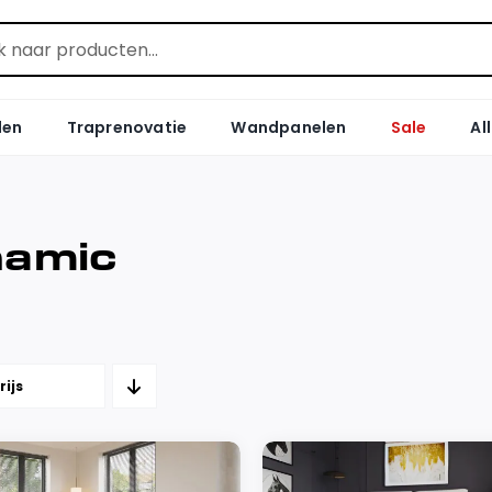
len
Traprenovatie
Wandpanelen
Sale
Al
amic
rijs