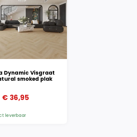
a Dynamic Visgraat
atural smoked plak
€
36,95
ronkelijke
ge
ct leverbaar
95.
95.