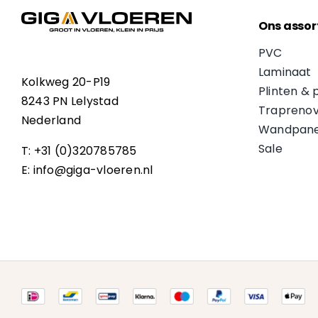
Ons assor
PVC
Laminaat
Kolkweg 20-P19
Plinten & 
8243 PN Lelystad
Traprenov
Nederland
Wandpane
Sale
T: +31 (0)320785785
E: info@giga-vloeren.nl