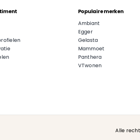
timent
Populaire merken
Ambiant
Egger
profielen
Gelasta
atie
Mammoet
len
Panthera
VTwonen
Alle rec