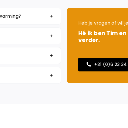
rwarming?
Heb je vragen of wil 
Hé ik ben Tim en
verder.
+31 (0)6 23 34 