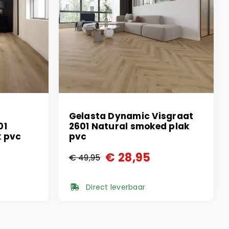
Gelasta Dynamic Visgraat
01
2601 Natural smoked plak
k pvc
pvc
€
28,95
€
49,95
Oorspronkelijke
Huidige
prijs
prijs
Direct leverbaar
was:
is:
€ 49,95.
€ 28,95.