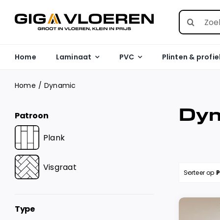
Skip
Search
to
for:
content
Home
Laminaat
PVC
Plinten & profie
Home
Dynamic
Dyn
Patroon
Plank
Visgraat
Sorteer op
P
Type