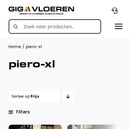
Skip
to
content
Search
for:
Home
piero-xl
piero-xl
Sorteer op
Prijs
Filters