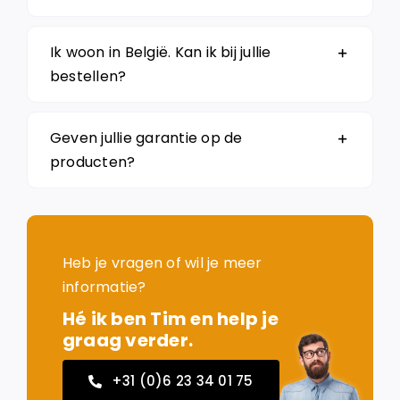
Ik woon in België. Kan ik bij jullie
bestellen?
Geven jullie garantie op de
producten?
Heb je vragen of wil je meer
informatie?
Hé ik ben Tim en help je
graag verder.
+31 (0)6 23 34 01 75