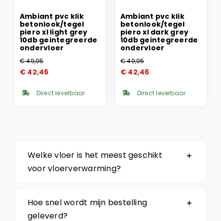
Ambiant pvc klik
Ambiant pvc klik
betonlook/tegel
betonlook/tegel
piero xl light grey
piero xl dark grey
10db geintegreerde
10db geintegreerde
ondervloer
ondervloer
€
49,95
€
49,95
Oorspronkelijke
Huidige
Oorspronkelijke
Huidige
€
42,46
€
42,46
prijs
prijs
prijs
prijs
was:
is:
was:
is:
Direct leverbaar
Direct leverbaar
€ 49,95.
€ 42,46.
€ 49,95.
€ 42,46.
Welke vloer is het meest geschikt
voor vloerverwarming?
Hoe snel wordt mijn bestelling
geleverd?