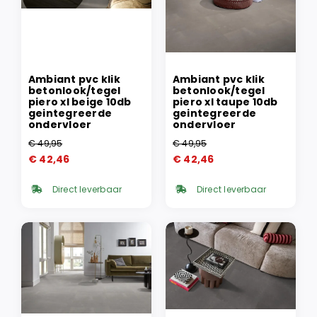
Ambiant pvc klik
Ambiant pvc klik
betonlook/tegel
betonlook/tegel
piero xl beige 10db
piero xl taupe 10db
geintegreerde
geintegreerde
ondervloer
ondervloer
€
49,95
€
49,95
Oorspronkelijke
Huidige
Oorspronkelijke
Huidige
€
42,46
€
42,46
prijs
prijs
prijs
prijs
was:
is:
was:
is:
Direct leverbaar
Direct leverbaar
€ 49,95.
€ 42,46.
€ 49,95.
€ 42,46.