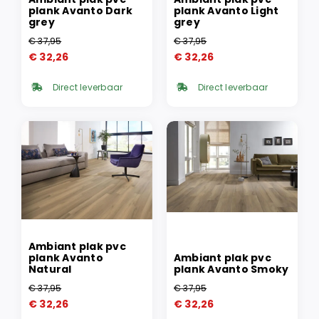
plank Avanto Dark
plank Avanto Light
grey
grey
€
37,95
€
37,95
Oorspronkelijke
Huidige
Oorspronkelijke
Huidige
€
32,26
€
32,26
prijs
prijs
prijs
prijs
was:
is:
was:
is:
Direct leverbaar
Direct leverbaar
€ 37,95.
€ 32,26.
€ 37,95.
€ 32,26.
Ambiant plak pvc
plank Avanto
Ambiant plak pvc
Natural
plank Avanto Smoky
€
37,95
€
37,95
Oorspronkelijke
Huidige
Oorspronkelijke
Huidige
€
32,26
€
32,26
prijs
prijs
prijs
prijs