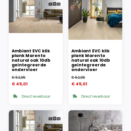
Ambiant EVC klik
Ambiant EVC klik
plank Marento
plank Marento
natural oak 10db
natural oak 10db
geintegreerde
geintegreerde
ondervloer
ondervloer
€
52,95
€
52,95
Oorspronkelijke
Huidige
Oorspronkelijke
Huidige
€
45,01
€
45,01
prijs
prijs
prijs
prijs
was:
is:
was:
is:
Direct leverbaar
Direct leverbaar
€ 52,95.
€ 45,01.
€ 52,95.
€ 45,01.