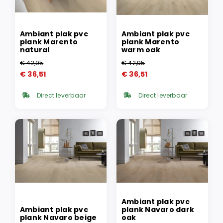
Ambiant plak pvc
Ambiant plak pvc
plank Marento
plank Marento
natural
warm oak
€
42,95
€
42,95
Oorspronkelijke
Huidige
Oorspronkelijke
Huidige
€
36,51
€
36,51
prijs
prijs
prijs
prijs
was:
is:
was:
is:
Direct leverbaar
Direct leverbaar
€ 42,95.
€ 36,51.
€ 42,95.
€ 36,51.
Ambiant plak pvc
Ambiant plak pvc
plank Navaro dark
plank Navaro beige
oak