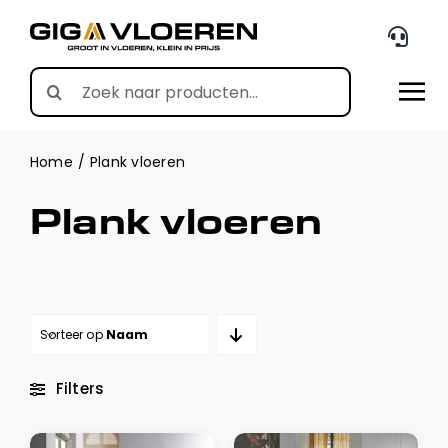
Skip
to
content
Search
for:
Home
Plank vloeren
Plank vloeren
Sorteer op
Naam
Filters