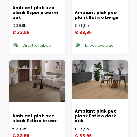
Ambiant plak pvc
plank Espero warm
Ambiant plak pvc
oak
plank Estino beige
€
39,95
€
39,95
Oorspronkelijke
Huidige
Oorspronkelijke
Huidige
€
33,96
€
33,96
prijs
prijs
prijs
prijs
was:
is:
was:
is:
Direct leverbaar
Direct leverbaar
€ 39,95.
€ 33,96.
€ 39,95.
€ 33,96.
Ambiant plak pvc
Ambiant plak pvc
plank Estino dark
plank Estino brown
oak
€
39,95
€
39,95
Oorspronkelijke
Huidige
Oorspronkelijke
Huidige
€
33,96
€
33,96