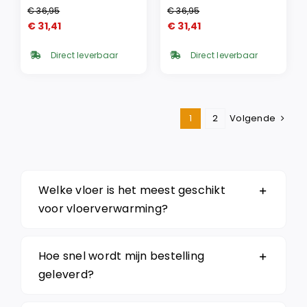
€
36,95
€
36,95
Oorspronkelijke
Huidige
Oorspronkelijke
Huidige
€
31,41
€
31,41
prijs
prijs
prijs
prijs
was:
is:
was:
is:
Direct leverbaar
Direct leverbaar
€ 36,95.
€ 31,41.
€ 36,95.
€ 31,41.
1
2
Volgende
Welke vloer is het meest geschikt
voor vloerverwarming?
Hoe snel wordt mijn bestelling
geleverd?