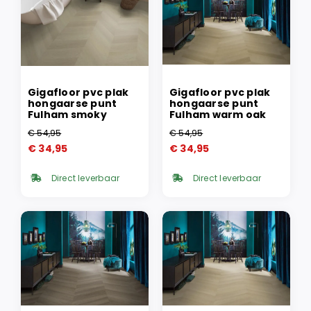
Gigafloor pvc plak
Gigafloor pvc plak
hongaarse punt
hongaarse punt
Fulham smoky
Fulham warm oak
€
54,95
€
54,95
Oorspronkelijke
Huidige
Oorspronkelijke
Huidige
€
34,95
€
34,95
prijs
prijs
prijs
prijs
was:
is:
was:
is:
Direct leverbaar
Direct leverbaar
€ 54,95.
€ 34,95.
€ 54,95.
€ 34,95.