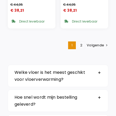
€
44,95
€
44,95
Oorspronkelijke
Huidige
Oorspronkelijke
Huidige
€
38,21
€
38,21
prijs
prijs
prijs
prijs
was:
is:
was:
is:
Direct leverbaar
Direct leverbaar
€ 44,95.
€ 38,21.
€ 44,95.
€ 38,21.
1
2
Volgende
Welke vloer is het meest geschikt
voor vloerverwarming?
Hoe snel wordt mijn bestelling
geleverd?