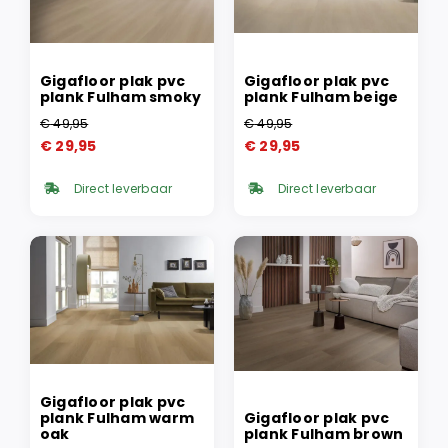
Gigafloor plak pvc
Gigafloor plak pvc
plank Fulham smoky
plank Fulham beige
€
49,95
€
49,95
Oorspronkelijke
Huidige
Oorspronkelijke
Huidige
€
29,95
€
29,95
prijs
prijs
prijs
prijs
was:
is:
was:
is:
Direct leverbaar
Direct leverbaar
€ 49,95.
€ 29,95.
€ 49,95.
€ 29,95.
Gigafloor plak pvc
plank Fulham warm
Gigafloor plak pvc
oak
plank Fulham brown