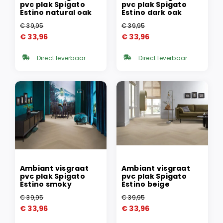
pvc plak Spigato
pvc plak Spigato
Estino natural oak
Estino dark oak
€
39,95
€
39,95
Oorspronkelijke
Huidige
Oorspronkelijke
Huidige
€
33,96
€
33,96
prijs
prijs
prijs
prijs
was:
is:
was:
is:
Direct leverbaar
Direct leverbaar
€ 39,95.
€ 33,96.
€ 39,95.
€ 33,96.
Ambiant visgraat
Ambiant visgraat
pvc plak Spigato
pvc plak Spigato
Estino smoky
Estino beige
€
39,95
€
39,95
Oorspronkelijke
Huidige
Oorspronkelijke
Huidige
€
33,96
€
33,96
prijs
prijs
prijs
prijs