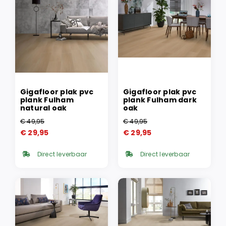
Gigafloor plak pvc
Gigafloor plak pvc
plank Fulham
plank Fulham dark
natural oak
oak
€
49,95
€
49,95
Oorspronkelijke
Huidige
Oorspronkelijke
Huidige
€
29,95
€
29,95
prijs
prijs
prijs
prijs
was:
is:
was:
is:
Direct leverbaar
Direct leverbaar
€ 49,95.
€ 29,95.
€ 49,95.
€ 29,95.