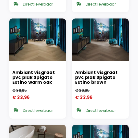
was:
is:
was:
is:
Direct leverbaar
Direct leverbaar
€ 39,95.
€ 33,96.
€ 39,95.
€ 33,96.
Ambiant visgraat
Ambiant visgraat
pvc plak Spigato
pvc plak Spigato
Estino warm oak
Estino brown
€
39,95
€
39,95
Oorspronkelijke
Huidige
Oorspronkelijke
Huidige
€
33,96
€
33,96
prijs
prijs
prijs
prijs
was:
is:
was:
is:
Direct leverbaar
Direct leverbaar
€ 39,95.
€ 33,96.
€ 39,95.
€ 33,96.