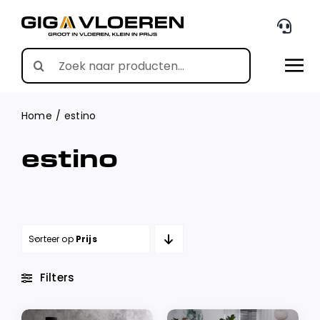
Skip
to
content
Search
for:
Home
estino
estino
Sorteer op
Prijs
Filters