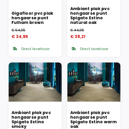
Ambiant plak pvc
Gigafloor pvc plak
hongaarse punt
hongaarse punt
Spigato Estino
Fulham brown
natural oak
€
54,95
€
44,95
Oorspronkelijke
Huidige
Oorspronkelijke
Huidige
€
34,95
€
38,21
prijs
prijs
prijs
prijs
was:
is:
was:
is:
Direct leverbaar
Direct leverbaar
€ 54,95.
€ 34,95.
€ 44,95.
€ 38,21.
Ambiant plak pvc
Ambiant plak pvc
hongaarse punt
hongaarse punt
Spigato Estino
Spigato Estino warm
smoky
oak