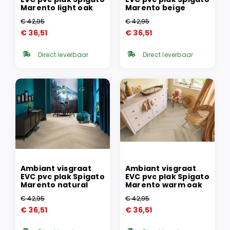
Marento light oak
Marento beige
€
42,95
€
42,95
Oorspronkelijke
Huidige
Oorspronkelijke
Huidige
€
36,51
€
36,51
prijs
prijs
prijs
prijs
was:
is:
was:
is:
Direct leverbaar
Direct leverbaar
€ 42,95.
€ 36,51.
€ 42,95.
€ 36,51.
Ambiant visgraat
Ambiant visgraat
EVC pvc plak Spigato
EVC pvc plak Spigato
Marento natural
Marento warm oak
€
42,95
€
42,95
Oorspronkelijke
Huidige
Oorspronkelijke
Huidige
€
36,51
€
36,51
prijs
prijs
prijs
prijs