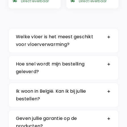
was:
is:
was:
is:
Direct leverbaar
Direct leverbaar
€ 42,95.
€ 36,51.
€ 42,95.
€ 36,51.
Welke vloer is het meest geschikt
voor vloerverwarming?
Hoe snel wordt mijn bestelling
geleverd?
Ik woon in België. Kan ik bij jullie
bestellen?
Geven jullie garantie op de
producten?