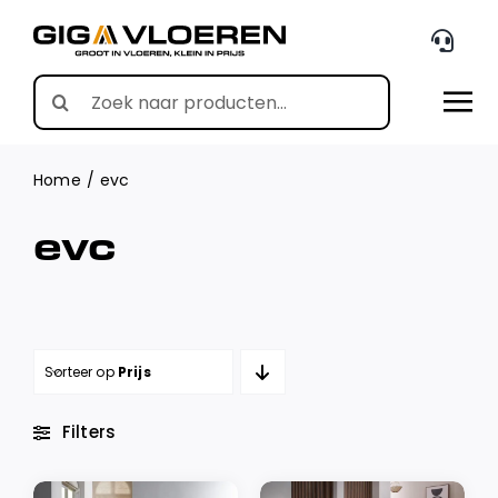
Skip
to
content
Search
for:
Home
evc
evc
Sorteer op
Prijs
Filters