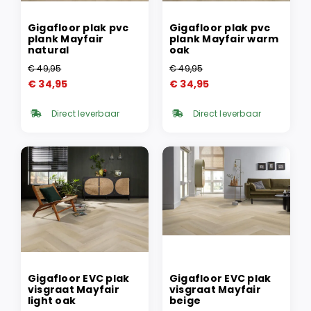
Gigafloor plak pvc
Gigafloor plak pvc
plank Mayfair
plank Mayfair warm
natural
oak
€
49,95
€
49,95
Oorspronkelijke
Huidige
Oorspronkelijke
Huidige
€
34,95
€
34,95
prijs
prijs
prijs
prijs
was:
is:
was:
is:
Direct leverbaar
Direct leverbaar
€ 49,95.
€ 34,95.
€ 49,95.
€ 34,95.
Gigafloor EVC plak
Gigafloor EVC plak
visgraat Mayfair
visgraat Mayfair
light oak
beige