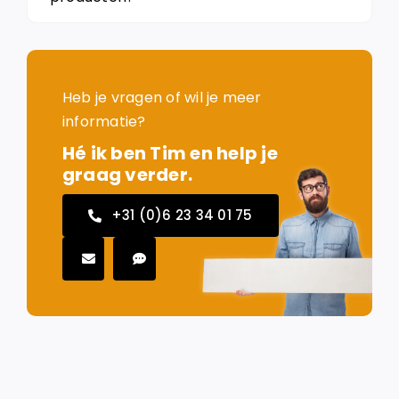
Heb je vragen of wil je meer
informatie?
Hé ik ben Tim en help je
graag verder.
+31 (0)6 23 34 01 75