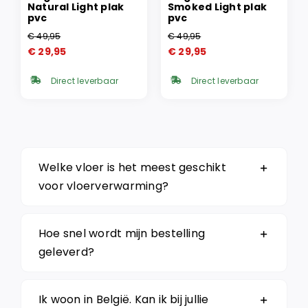
Natural Light plak
Smoked Light plak
pvc
pvc
€
49,95
€
49,95
Oorspronkelijke
Huidige
Oorspronkelijke
Huidige
€
29,95
€
29,95
prijs
prijs
prijs
prijs
was:
is:
was:
is:
Direct leverbaar
Direct leverbaar
€ 49,95.
€ 29,95.
€ 49,95.
€ 29,95.
Welke vloer is het meest geschikt
voor vloerverwarming?
Hoe snel wordt mijn bestelling
geleverd?
Ik woon in België. Kan ik bij jullie