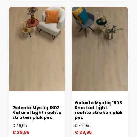
Gelasta Mystiq 1803
Gelasta Mystiq 1802
Smoked Light
Natural Light rechte
rechte stroken plak
stroken plak pvc
pvc
€
49,95
€
49,95
Oorspronkelijke
Huidige
Oorspronkelijke
Huidige
€
29,95
€
29,95