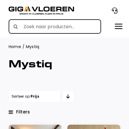
Skip
to
content
Search
for:
Home
Mystiq
Mystiq
Sorteer op
Prijs
Filters