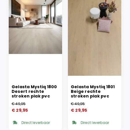
Gelasta Mystiq 1800
Gelasta Mystiq 1801
Desert rechte
Beige rechte
stroken plak pvc
stroken plak pvc
€
49,95
€
49,95
Oorspronkelijke
Huidige
Oorspronkelijke
Huidige
€
29,95
€
29,95
prijs
prijs
prijs
prijs
was:
is:
was:
is:
Direct leverbaar
Direct leverbaar
€ 49,95.
€ 29,95.
€ 49,95.
€ 29,95.