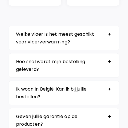
€ 37,95.
€ 32,26.
€ 37,95.
€ 32,26.
Welke vloer is het meest geschikt
voor vloerverwarming?
Hoe snel wordt mijn bestelling
geleverd?
Ik woon in België. Kan ik bij jullie
bestellen?
Geven jullie garantie op de
producten?