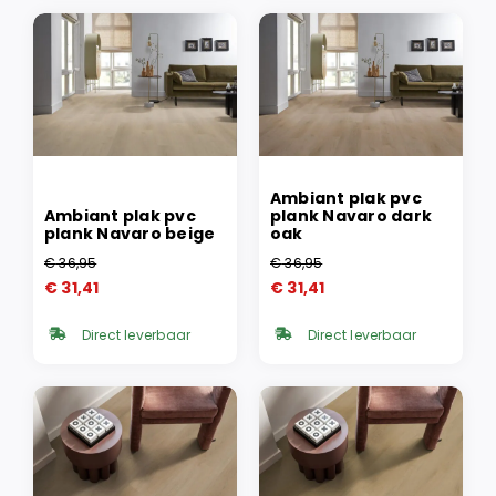
Ambiant plak pvc
Ambiant plak pvc
plank Navaro dark
plank Navaro beige
oak
€
36,95
€
36,95
Oorspronkelijke
Huidige
Oorspronkelijke
Huidige
€
31,41
€
31,41
prijs
prijs
prijs
prijs
was:
is:
was:
is:
Direct leverbaar
Direct leverbaar
€ 36,95.
€ 31,41.
€ 36,95.
€ 31,41.