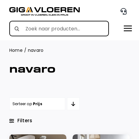
Skip
to
content
Search
for:
Home
navaro
navaro
Sorteer op
Prijs
Filters