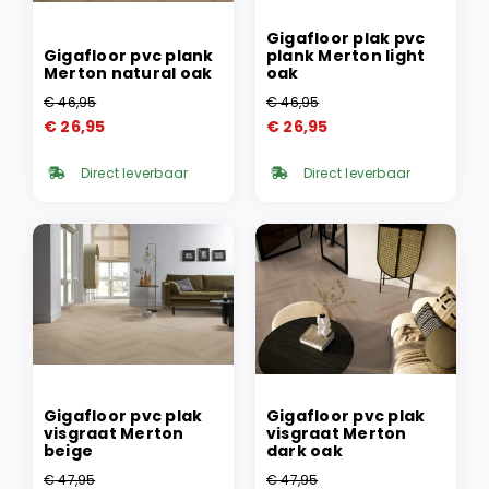
Gigafloor plak pvc
Gigafloor pvc plank
plank Merton light
Merton natural oak
oak
€
46,95
€
46,95
Oorspronkelijke
Huidige
Oorspronkelijke
Huidige
€
26,95
€
26,95
prijs
prijs
prijs
prijs
was:
is:
was:
is:
Direct leverbaar
Direct leverbaar
€ 46,95.
€ 26,95.
€ 46,95.
€ 26,95.
Gigafloor pvc plak
Gigafloor pvc plak
visgraat Merton
visgraat Merton
beige
dark oak
€
47,95
€
47,95