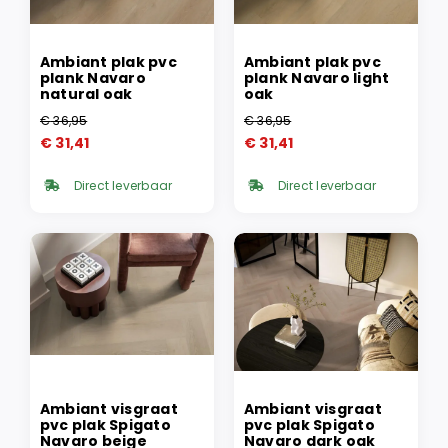
Ambiant plak pvc
Ambiant plak pvc
plank Navaro
plank Navaro light
natural oak
oak
€
36,95
€
36,95
Oorspronkelijke
Huidige
Oorspronkelijke
Huidige
€
31,41
€
31,41
prijs
prijs
prijs
prijs
was:
is:
was:
is:
Direct leverbaar
Direct leverbaar
€ 36,95.
€ 31,41.
€ 36,95.
€ 31,41.
Ambiant visgraat
Ambiant visgraat
pvc plak Spigato
pvc plak Spigato
Navaro beige
Navaro dark oak