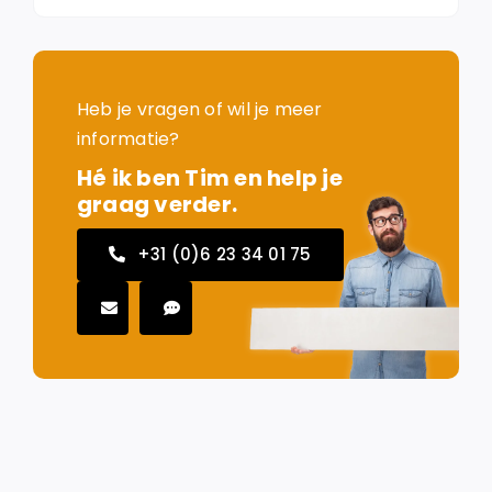
Heb je vragen of wil je meer
informatie?
Hé ik ben Tim en help je
graag verder.
+31 (0)6 23 34 01 75