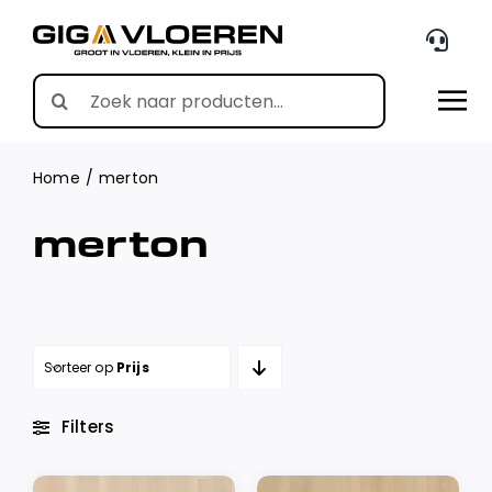
Skip
to
content
Search
for:
Home
merton
merton
Sorteer op
Prijs
Filters