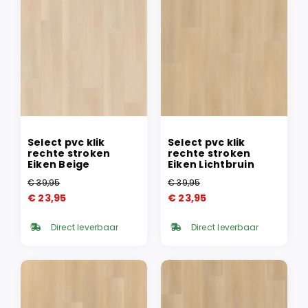
Select pvc klik
Select pvc klik
rechte stroken
rechte stroken
Eiken Beige
Eiken Lichtbruin
€
39,95
€
39,95
Oorspronkelijke
Huidige
Oorspronkelijke
Huidige
€
23,95
€
23,95
prijs
prijs
prijs
prijs
was:
is:
was:
is:
Direct leverbaar
Direct leverbaar
€ 39,95.
€ 23,95.
€ 39,95.
€ 23,95.