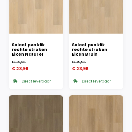
Select pvc klik
Select pvc klik
rechte stroken
rechte stroken
Eiken Naturel
Eiken Bruin
€
39,95
€
39,95
Oorspronkelijke
Huidige
Oorspronkelijke
Huidige
€
23,95
€
23,95
prijs
prijs
prijs
prijs
was:
is:
was:
is:
Direct leverbaar
Direct leverbaar
€ 39,95.
€ 23,95.
€ 39,95.
€ 23,95.