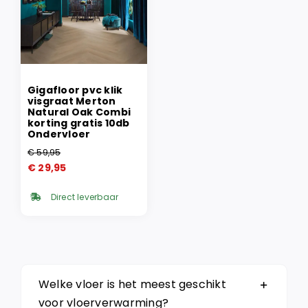
Gigafloor pvc klik
visgraat Merton
Natural Oak Combi
korting gratis 10db
Ondervloer
€
59,95
Oorspronkelijke
Huidige
€
29,95
prijs
prijs
was:
is:
Direct leverbaar
€ 59,95.
€ 29,95.
Welke vloer is het meest geschikt
voor vloerverwarming?